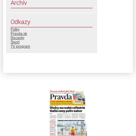
Archív
Odkazy
Fotky
Pravda.sk
Recepty
Šport
TV program