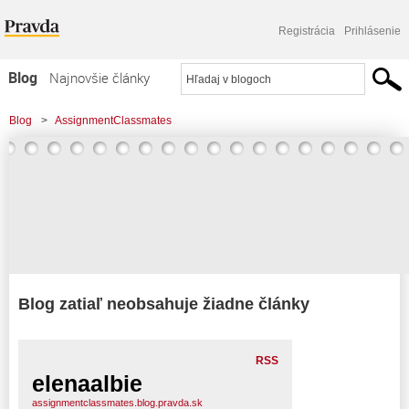
Registrácia
Prihlásenie
Blog
Najnovšie články
Najčítanejšie články
Blog
>
AssignmentClassmates
Najkomentovanejšie články
Zoznam blogov
Komerčné blogy
Blog zatiaľ neobsahuje žiadne články
RSS
elenaalbie
assignmentclassmates.blog.pravda.sk